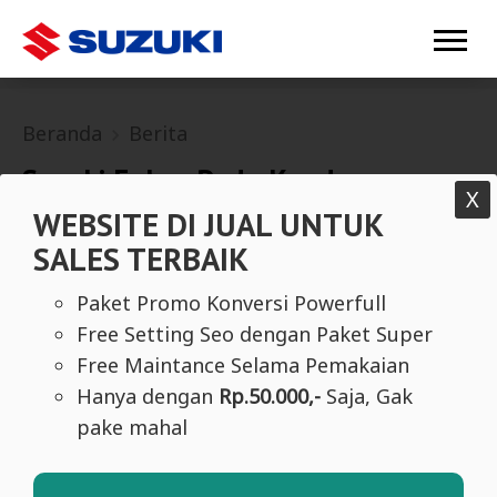
Beranda
Berita
Suzuki Fokus Pada Kendaraan
X
Ramah Lingkungan
WEBSITE DI JUAL UNTUK
SALES TERBAIK
Paket Promo Konversi Powerfull
Free Setting Seo dengan Paket Super
Free Maintance Selama Pemakaian
Hanya dengan
Rp.50.000,-
Saja, Gak
pake mahal