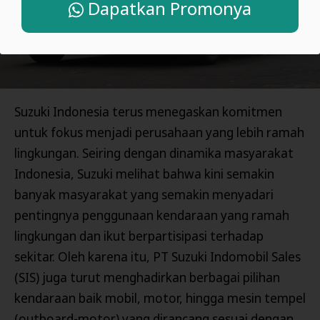
Dapatkan Promonya
Suzuki Indonesia terus menegaskan komitmen
untuk fokus menjadi perusahaan yang lebih ramah
lingkungan. Seiring dengan dinamika masyarakat
Indonesia, Suzuki melihat bahwa kini semakin
banyak masyarakat yang semakin menyadari
pentingnya penggunaan kendaraan yang ramah
lingkungan dan ikut berpartisipasi terhadap
sekitar. Oleh karena itu, PT Suzuki Indomobil Sales
(SIS) juga turut menghadirkan berbagai pilihan
kendaraan baik mobil, motor, hingga mesin tempel
(outboard-motor) yang dirancang sesuai dengan