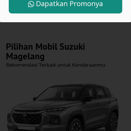
Dapatkan Promonya
Pilihan Mobil
Suzuki
Magelang
Rekomendasi Terbaik untuk Kendaraanmu