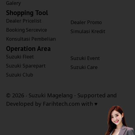
Galery
Shopping Tool
Dealer Pricelist
Dealer Promo
Booking Sercevice
Simulasi Kredit
Konsultasi Pembelian
Operation Area
Suzuki Fleet
Suzuki Event
Suzuki Sparepart
Suzuki Care
Suzuki Club
©
2026 ‧
Suzuki Magelang
- Supported and
Developed by
Farihtech.com
with ♥